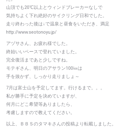
山頂でも20℃以上とウィンドブレーカーなしで
気持ちよく下れ絶好のサイクリング日和でした。
走り終わった後は↓で温泉と昼食をいただき、満足
http://www.seotonoyu.jp/
アヅサさん、お疲れ様でした。
終始いいペースで登れていました。
完全復活まであと少しですね。
モテギさん、明日のアサラン100㎞は
手を抜かず、しっかり走りましょ～
7月は富士山を予定してます。行けるまで。。。
私が勝手に予定を決めていますが、
何月にどこ希望等ありましたら、
考慮しますので教えてください。
以上、ＢＢＳのタマキさんの投稿より転載しました。