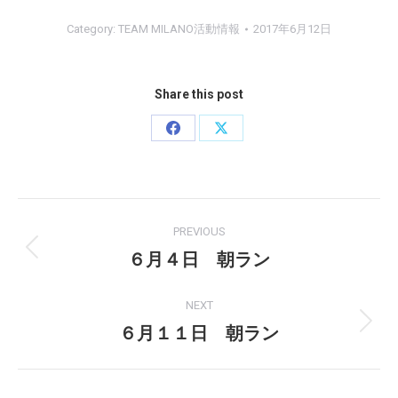
Category:
TEAM MILANO活動情報
2017年6月12日
Share this post
Share
Share
on
on
Facebook
X
Post
PREVIOUS
navigation
６月４日 朝ラン
Previous
post:
NEXT
６月１１日 朝ラン
Next
post: