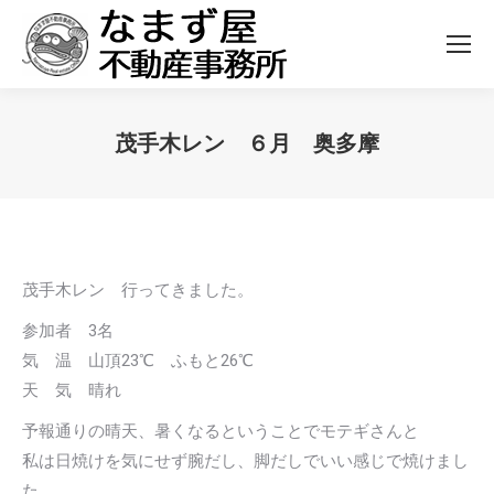
茂手木レン ６月 奥多摩
You are here:
茂手木レン 行ってきました。
参加者 3名
気 温 山頂23℃ ふもと26℃
天 気 晴れ
予報通りの晴天、暑くなるということでモテギさんと
私は日焼けを気にせず腕だし、脚だしでいい感じで焼けまし
た。