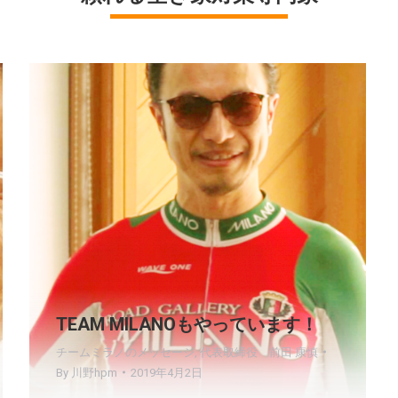
TEAM MILANOもやっています！
チームミラノのメッセージ
,
代表取締役 前田 康慎
By
川野hpm
2019年4月2日