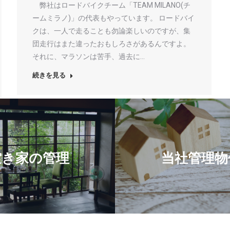
弊社はロードバイクチーム「TEAM MILANO(チ
ームミラノ)」の代表もやっています。 ロードバイ
クは、一人で走ることも勿論楽しいのですが、集
団走行はまた違ったおもしろさがあるんですよ。
それに、マラソンは苦手、過去に…
続きを見る
空き家の管理
当社管理物