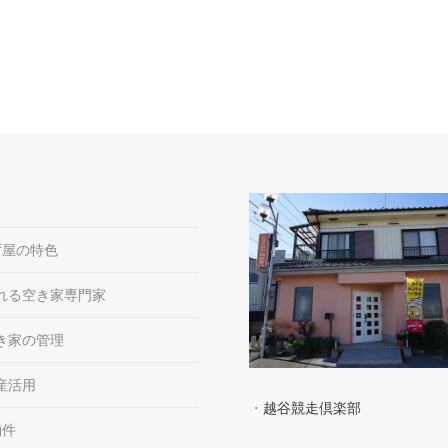
ず屋の特色
れる空き家専門家
き家の管理
産活用
・
越谷競走倶楽部
物件