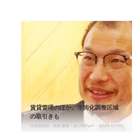
賃貸管理のほか、市街化調整区域
の取引きも
代表取締役 前田 康慎
By
川野hpm
2019年4月3日