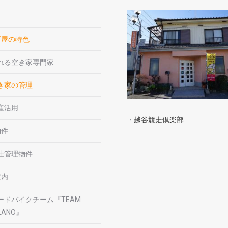
ず屋の特色
れる空き家専門家
き家の管理
産活用
・
越谷競走倶楽部
物件
社管理物件
案内
ードバイクチーム『TEAM
LANO』