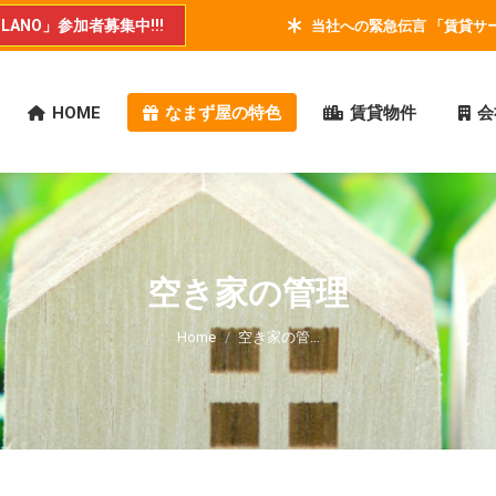
ANO」参加者募集中!!!
当社への緊急伝言 「賃貸サービ
HOME
なまず屋の特色
賃貸物件
会
空き家の管理
You are here:
Home
空き家の管…