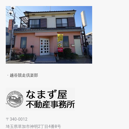
・
越谷競走倶楽部
〒340-0012
埼玉県草加市神明2丁目4番8号