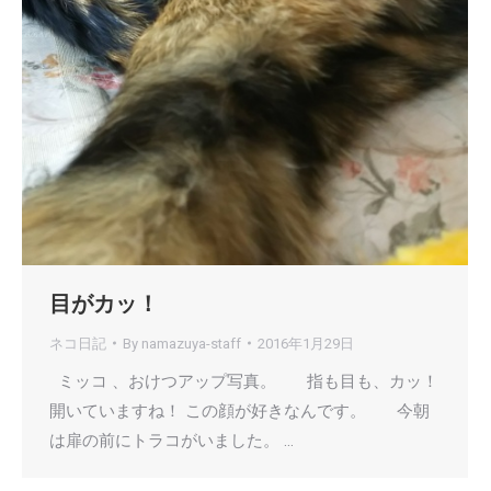
目がカッ！
ネコ日記
By
namazuya-staff
2016年1月29日
ミッコ 、おけつアップ写真。 指も目も、カッ！
開いていますね！ この顔が好きなんです。 今朝
は扉の前にトラコがいました。 …