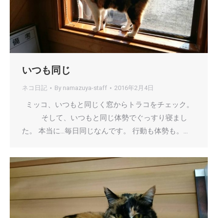
いつも同じ
ネコ日記
By
namazuya-staff
2016年2月4日
ミッコ、いつもと同じく窓からトラコをチェック。
そして、いつもと同じ体勢でぐっすり寝まし
た。 本当に…毎日同じなんです。 行動も体勢も。…