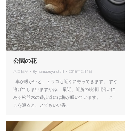
公園の花
ネコ日記
By
namazuya-staff
2016年2月1日
車が暖かいと、トラコも近くに寄ってきます。 すぐ
逃げてしまいますがね。 最近、近所の綾瀬川沿いに
ある松並木の遊歩道には梅が咲いています。 こ
こを通ると、とてもいい香…