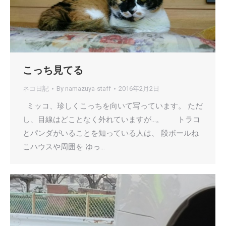
こっち見てる
ネコ日記
By
namazuya-staff
2016年2月2日
ミッコ、珍しくこっちを向いて写っています。 ただ
し、目線はどことなく外れていますが…。 トラコ
とパンダがいることを知っている人は、 段ボールね
こハウスや周囲を ゆっ…