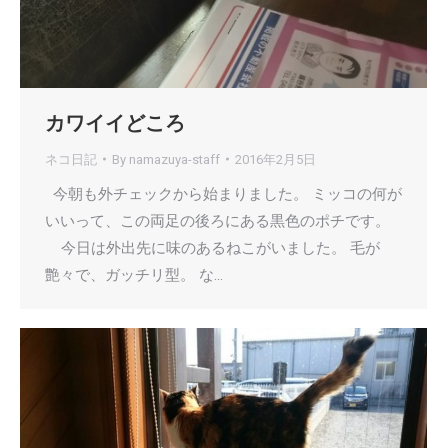
カワイイどころ
ネコ日記
By
namazuya-staff
2016年2月5日
今朝も外チェックから始まりました。 ミッコの何が
いいって、この両足の後ろにある黒色のポチです。
今日は外出先に味のあるねこがいました。 毛が
艶々で、ガッチリ型。 な…